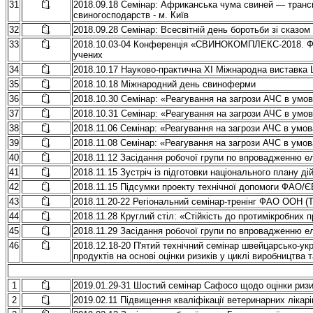
31
2018.09.18 Семінар: Африканська чума свиней — транс
свиногосподарств - м. Київ
32
2018.09.28 Семінар: Всесвітній день боротьби зі сказом 
33
2018.10.03-04 Конференція «СВИНОКОМПЛЕКС-2018. Факт
учених
34
2018.10.17 Науково-практична XI Міжнародна виставка 
35
2018.10.18 Міжнародний день свиноферми
36
2018.10.30 Семінар: «Реагування на загрози АЧС в умо
37
2018.10.31 Семінар: «Реагування на загрози АЧС в умо
38
2018.11.06 Семінар: «Реагування на загрози АЧС в умо
39
2018.11.08 Семінар: «Реагування на загрози АЧС в умо
40
2018.11.12 Засідання робочої групи по впровадженню ел
41
2018.11.15 Зустріч із підготовки національного плану дій
42
2018.11.15 Підсумки проекту технічної допомоги ФАО/Є
43
2018.11.20-22 Регіональний семінар-тренінг ФАО ООН (
44
2018.11.28 Круглий стіл: «Стійкість до протимікробних 
45
2018.11.29 Засідання робочої групи по впровадженню ел
46
2018.12.18-20 П'ятий технічний семінар швейцарсько-ук
продуктів на основі оцінки ризиків у циклі виробництва т
1
2019.01.29-31 Шостий семінар Сафосо щодо оцінки риз
2
2019.02.11 Підвищення кваліфікації ветеринарних лікарі