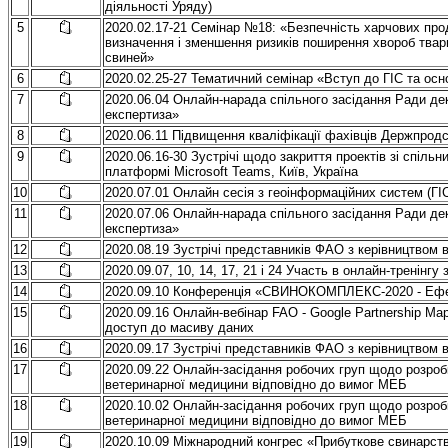
діяльності Уряду)
5
2020.02.17-21 Семінар №18: «Безпечність харчових прод
визначення і зменшення ризиків поширення хвороб тва
свиней»
6
2020.02.25-27 Тематичний семінар «Вступ до ГІС та осн
7
2020.06.04 Онлайн-нарада спільного засідання Ради дека
експертиза»
8
2020.06.11 Підвищення кваліфікації фахівців Держпро
9
2020.06.16-30 Зустрічі щодо закриття проектів зі спіл
платформі Microsoft Teams, Київ, Україна
10
2020.07.01 Онлайн сесія з геоінформаційних систем (ГІ
11
2020.07.06 Онлайн-нарада спільного засідання Ради дека
експертиза»
12
2020.08.19 Зустрічі представників ФАО з керівництвом 
13
2020.09.07, 10, 14, 17, 21 і 24 Участь в онлайн-тренінгу
14
2020.09.10 Конференція «СВИНОКОМПЛЕКС-2020 - Ефек
15
2020.09.16 Онлайн-вебінар FAO - Google Partnership M
доступ до масиву даних
16
2020.09.17 Зустрічі представників ФАО з керівництвом 
17
2020.09.22 Онлайн-засідання робочих груп щодо розробк
ветеринарної медицини відповідно до вимог МЕБ
18
2020.10.02 Онлайн-засідання робочих груп щодо розробк
ветеринарної медицини відповідно до вимог МЕБ
19
2020.10.09 Міжнародний конгрес «Прибуткове свинарст