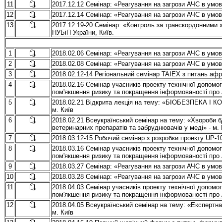
11
2017.12.12 Семінар: «Реагування на загрози АЧС в умо
12
2017.12.14 Семінар: «Реагування на загрози АЧС в умов
13
2017.12.19-20 Семінар: «Контроль за транскордонними 
НУБіП України, Київ.
1
2018.02.06 Семінар: «Реагування на загрози АЧС в умо
2
2018.02.08 Семінар: «Реагування на загрози АЧС в умов
3
2018.02.12-14 Регіональний семінар TAIEX з питань афр
4
2018.02.16 Семінар учасників проекту технічної допомо
пом'якшення ризику та покращення інформованості про 
5
2018.02.21 Відкрита лекція на тему: «БІОБЕЗПЕК
м. Київ
6
2018.02.21 Всеукраїнський семінар на тему: «Хвороби бд
ветеринарних препаратів та забруднювачів у меді» - м. 
7
2018.03.12-15 Робочий семінар з розробки проекту UP-10
8
2018.03.16 Семінар учасників проекту технічної допомо
пом'якшення ризику та покращення інформованості про 
9
2018.03.27 Семінар: «Реагування на загрози АЧС в умо
10
2018.03.28 Семінар: «Реагування на загрози АЧС в умо
11
2018.04.03 Семінар учасників проекту технічної допомо
пом'якшення ризику та покращення інформованості про 
12
2018.04.05 Всеукраїнський семінар на тему: «Експертна
м. Київ