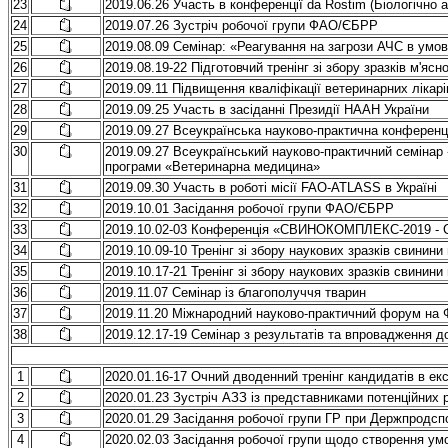
23
2019.06.26 Участь в конференції da Rostim (Біологічно а
24
2019.07.26 Зустріч робочої групи ФАО/ЄБРР
25
2019.08.09 Семінар: «Реагування на загрози АЧС в умо
26
2019.08.19-22 Підготовчий тренінг зі збору зразків м'ясн
27
2019.09.11 Підвищення кваліфікації ветеринарних лікарі
28
2019.09.25 Участь в засіданні Президії НААН України
29
2019.09.27 Всеукраїнська науково-практична конференці
30
2019.09.27 Всеукраїнський науково-практичний семінар 
програми «Ветеринарна медицина»
31
2019.09.30 Участь в роботі місії FAO-ATLASS в Україні
32
2019.10.01 Засідання робочої групи ФАО/ЄБРР
33
2019.10.02-03 Конференція «СВИНОКОМПЛЕКС-2019 -
34
2019.10.09-10 Тренінг зі збору наукових зразків свинин
35
2019.10.17-21 Тренінг зі збору наукових зразків свинин
36
2019.11.07 Семінар із благополуччя тварин
37
2019.11.20 Міжнародний науково-практичний форум на
38
2019.12.17-19 Семінар з результатів та впровадження 
1
2020.01.16-17 Очний дводенний тренінг кандидатів в екс
2
2020.01.23 Зустріч АЗЗ із представниками потенційних р
3
2020.01.29 Засідання робочої групи ГР при Держпродсп
4
2020.02.03 Засідання робочої групи щодо створення ум