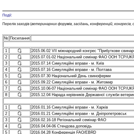
Події:
Перелік заходів (
ветеринарних форумів, засідань, к
онференцій, конгресів, 
№
Посилання
1
2015.06.02 VII міжнародний конгрес "Прибуткове свинар
2
2015.07.01-02 Нацioнальний семiнар ФАО ООН TCP/UK
3
2015.07.14 Симуляційні вправи - м. Київ
4
2015.07.16 Симуляційні вправи - м. Полтава
5
2015.07.30 Національний День свиноферми
6
2015.09.22 Симуляційні вправи - м. Житомир
7
2015.10.06-07 Національний семінар ФАО ООН ТСР/UK
8
2015.12.04 Нарада керівників Державної служби ветерин
1
2016.01.16 Симуляційні вправи - м. Харків
2
2016.01.21 Симуляційні вправи - м. Дніпропетровськ
3
2016.02.16-18 Регіональний семінар ФАО
4
2016.04.04-06 Стендова доповідь
5
2016.04.28 Конференція FAO/EBRD