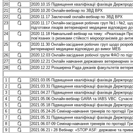
20
2020.10.15 Підвищення кваліфікації фахівців Держпро
21
2020.10.20 Онлайн-вебінар по ЗВД ВРХ
22
2020.11.17 Заключний онлайн-вебінар по ЗВД ВРХ
23
2020.11.17 Онлайн-засідання робочих груп №1 і №2, що
підготовки лікарів ветеринарної медицини відповідно д
24
2020.11.18 Навчальний вебінар на тему: «Реалізація 
пов’язаних із ризиками стійкості мікроорганізмів до ан
25
2020.11.30 Онлайн-засідання робочих груп щодо розробк
ветеринарної медицини відповідно до вимог МЕБ
26
2020.12.03 Онлайн-засідання робочої групи ФАО по під
27
2020.12.21 Онлайн навчання державних ветеринарних ін
28
2020.12.22 Розширена Рада деканів факультетів ветери
1
2021.03.05 Підвищення кваліфікації фахівців Держпро
2
2021.03.31 Підвищення кваліфікації фахівців Держпро
3
2021.04.27 Підвищення кваліфікації фахівців Держпро
4
2021.05.06 Онлайн-вебінар GARA та IABS VBC: Сучасні
5
2021.05.18 Підвищення кваліфікації фахівців Держпро
6
2021.05.24-26 Семінар-навчання тренерів по протидії Гри
7
2021.05.31 Підвищення кваліфікації фахівців Держпро
8
2021.06.07-09 Семінар-навчання тренерів по протидії Гри
9
2021.06.21 і 28 Вебінар: «STOP ASF: державне та прив