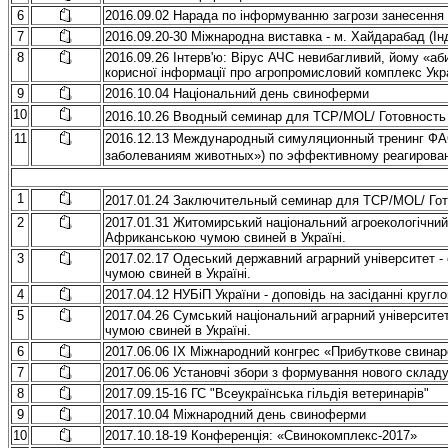
6
2016.09.02 Нарада по інформуванню загрози занесення
7
2016.09.20-30 Міжнародна виставка - м. Хайдарабад (Інд
8
2016.09.26 Інтерв'ю: Вірус АЧС невибагливий, йому «аби
корисної інформації про агропромисловий комплекс Укр
9
2016.10.04 Національний день свиноферми
10
2016.10.26 Вводный семинар для TCP/MOL/ Готовность
11
2016.12.13 Международный симуляционный тренинг ФА
заболеваниям животных») по эффективному реагирова
1
2017.01.24 Заключительный семинар для TCP/MOL/ Гот
2
2017.01.31 Житомирський національний агроекологічний 
Африканською чумою свиней в Україні.
3
2017.02.17 Одеський державний аграрний університет -
чумою свиней в Україні.
4
2017.04.12 НУБіП України - доповідь на засіданні кругло
5
2017.04.26 Сумський національний аграрний університе
чумою свиней в Україні.
6
2017.06.06 ІХ Міжнародний конгрес «Прибуткове свина
7
2017.06.06 Установчі збори з формування нового скла
8
2017.09.15-16 ГС "Всеукраїнська гільдія ветеринарів"
9
2017.10.04 Міжнародний день свиноферми
10
2017.10.18-19 Конференція: «Свинокомплекс-2017»