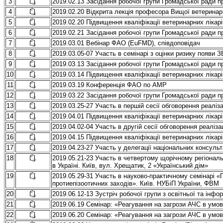
3
2019.02.13 Засідання робочої групи Громадської ради 
4
2019.02.20 Відкрита лекція професора Вищої ветеринар
5
2019.02.20 Підвищення кваліфікації ветеринарних лікар
6
2019.02.21 Засідання робочої групи Громадської ради 
7
2019.03.01 Вебінар ФАО (EuFMD), співдоповідач
8
2019.03.05-07 Участь в семінарі з оцінки ризику появи 
9
2019.03.13 Засідання робочої групи Громадської ради 
10
2019.03.14 Підвищення кваліфікації ветеринарних лікар
11
2019.03.19 Конференція ФАО по АМР
12
2019.03.22 Засідання робочої групи Громадської ради 
13
2019.03.25-27 Участь в першій сесії обговорення реаліза
14
2019.04.01 Підвищення кваліфікації ветеринарних лікар
15
2019.04.02-04 Участь в другій сесії обговорення реаліза
16
2019.04.15 Підвищення кваліфікації ветеринарних лікар
17
2019.04.23-27 Участь у делегації національних консульт
18
2019.05.21-23 Участь в четвертому щорічному регіонал
в Україні. Київ, вул. Хрещатик, 2 «Український дім»
19
2019.05.29-31 Участь в науково-практичному семінарі «
протиепізоотичних заходів». Київ. НУБіП України, ФВМ
20
2019.06.12-13 Зустріч робочої групи з освітньої та інф
21
2019.06.19 Семінар: «Реагування на загрози АЧС в умов
22
2019.06.20 Семінар: «Реагування на загрози АЧС в умов