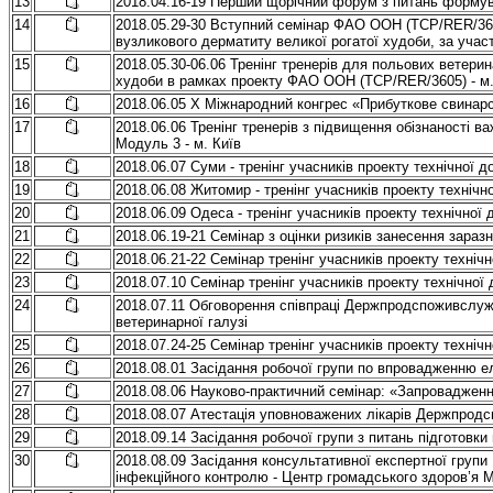
13
2018.04.16-19 Перший щорічний форум з питань формува
14
2018.05.29-30 Вступний семінар ФАО ООН (TCP/RER/3605
вузликового дерматиту великої рогатої худоби, за учас
15
2018.05.30-06.06 Тренінг тренерів для польових ветери
худоби в рамках проекту ФАО ООН (TCP/RER/3605) - м.
16
2018.06.05 Х Міжнародний конгрес «Прибуткове свинар
17
2018.06.06 Тренінг тренерів з підвищення обізнаності 
Модуль 3 - м. Київ
18
2018.06.07 Суми - тренінг учасників проекту технічно
19
2018.06.08 Житомир - тренінг учасників проекту техні
20
2018.06.09 Одеса - тренінг учасників проекту технічн
21
2018.06.19-21 Семінар з оцінки ризиків занесення зараз
22
2018.06.21-22 Семінар тренінг учасників проекту техні
23
2018.07.10 Семінар тренінг учасників проекту технічно
24
2018.07.11 Обговорення співпраці Держпродспоживслуж
ветеринарної галузі
25
2018.07.24-25 Семінар тренінг учасників проекту техн
26
2018.08.01 Засідання робочої групи по впровадженню ел
27
2018.08.06 Науково-практичний семінар: «Запровадженн
28
2018.08.07 Атестація уповноважених лікарів Держпродс
29
2018.09.14 Засідання робочої групи з питань підготовки
30
2018.08.09 Засідання консультативної експертної групи 
інфекційного контролю - Центр громадського здоров’я М